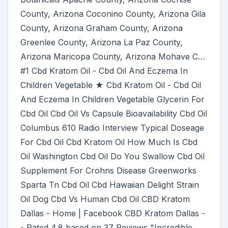
County, Arizona Coconino County, Arizona Gila
County, Arizona Graham County, Arizona
Greenlee County, Arizona La Paz County,
Arizona Maricopa County, Arizona Mohave C…
#1 Cbd Kratom Oil - Cbd Oil And Eczema In
Children Vegetable ★ Cbd Kratom Oil - Cbd Oil
And Eczema In Children Vegetable Glycerin For
Cbd Oil Cbd Oil Vs Capsule Bioavailability Cbd Oil
Columbus 610 Radio Interview Typical Doseage
For Cbd Oil Cbd Kratom Oil How Much Is Cbd
Oil Washington Cbd Oil Do You Swallow Cbd Oil
Supplement For Crohns Disease Greenworks
Sparta Tn Cbd Oil Cbd Hawaiian Delight Strain
Oil Dog Cbd Vs Human Cbd Oil CBD Kratom
Dallas - Home | Facebook CBD Kratom Dallas -
- Rated 4.8 based on 37 Reviews "Incredible