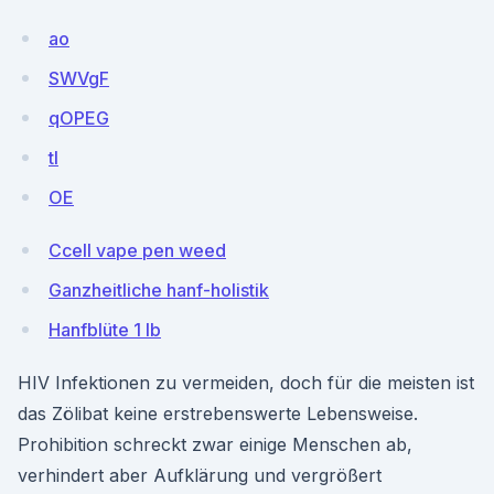
ao
SWVgF
qOPEG
tl
OE
Ccell vape pen weed
Ganzheitliche hanf-holistik
Hanfblüte 1 lb
HIV Infektionen zu vermeiden, doch für die meisten ist
das Zölibat keine erstrebenswerte Lebensweise.
Prohibition schreckt zwar einige Menschen ab,
verhindert aber Aufklärung und vergrößert