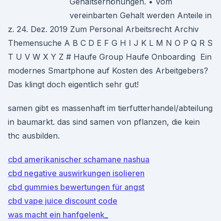
Gehaltserhöhungen. • Vom
vereinbarten Gehalt werden Anteile in
z. 24. Dez. 2019 Zum Personal Arbeitsrecht Archiv
Themensuche A B C D E F G H I J K L M N O P Q R S
T U V W X Y Z # Haufe Group Haufe Onboarding Ein
modernes Smartphone auf Kosten des Arbeitgebers?
Das klingt doch eigentlich sehr gut!
samen gibt es massenhaft im tierfutterhandel/abteilung
in baumarkt. das sind samen von pflanzen, die kein
thc ausbilden.
cbd amerikanischer schamane nashua
cbd negative auswirkungen isolieren
cbd gummies bewertungen für angst
cbd vape juice discount code
was macht ein hanfgelenk_